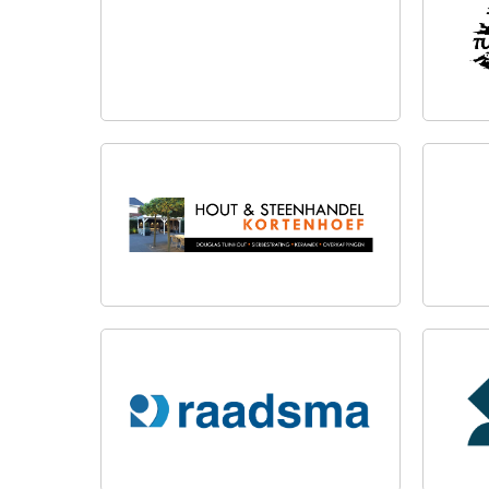
HOUT & STEENHANDEL
TUI
KORTENHOEF
IJZERHANDEL J.M. RAADSMA
SHOW
DOKKUM B.V.