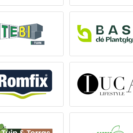
BAST DÉ PLANTGIGANT
RATINGSMATERIALEN
FIX®
LUCA LIFESTYLE
 & TERRAS WESTLAND
GARDEN PLANT BV