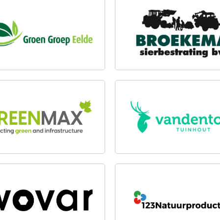
N GROEP EELDE
BROEKEMA SIERBESTRAT
B.V.
ENMAX
VANDENTOP TUINHOUT
R B.V.
123NATUURPRODUCTEN.