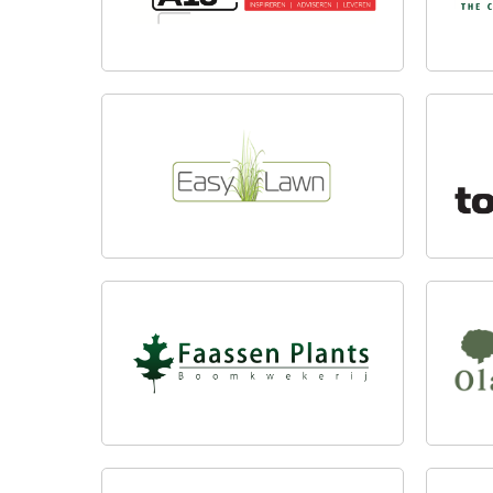
EASYLAWN
TOP 
FAASSEN PLANTS
OLAF
TUIN