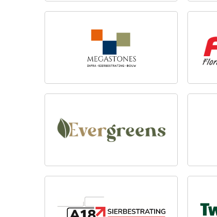
MEGASTONES
FLOR
EVERGREENS
PRO
A18 SIERBESTRATING B.V.
TWEN