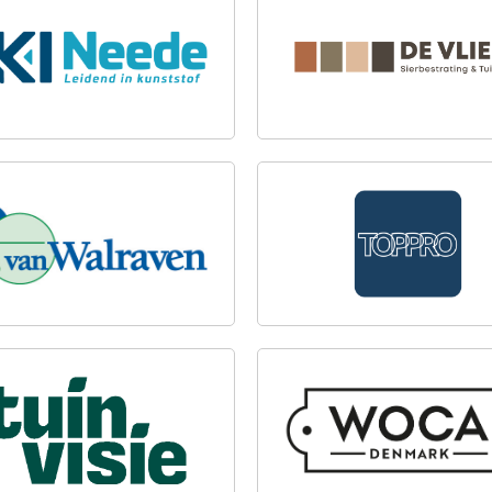
NEEDE
DE VLIERT SIERBESTRATI
 WALRAVEN
TOPPRO B.V.
OTHANDEL
VISIE
WOCA NEDERLAND