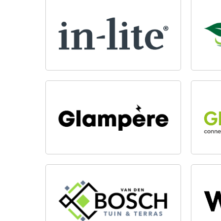
IN-LITE OUTDOOR LIGHTING
GROE
GLAMPÈRE
GRE
VAN DEN BOSCH TUIN &
WOVA
TERRAS