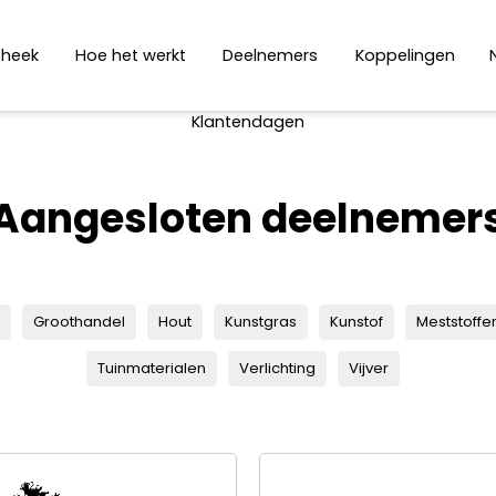
theek
Hoe het werkt
Deelnemers
Koppelingen
Klantendagen
Aangesloten deelnemer
Groothandel
Hout
Kunstgras
Kunstof
Meststoffe
Tuinmaterialen
Verlichting
Vijver
CENTRUM VAN GILST
WINTERMANS