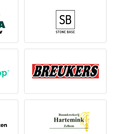
ING
STONE BASE B.V.
BREUKERS BOUWMATERIALEN
B.V.
NL
BOOMKWEKERIJ HARTEMINK