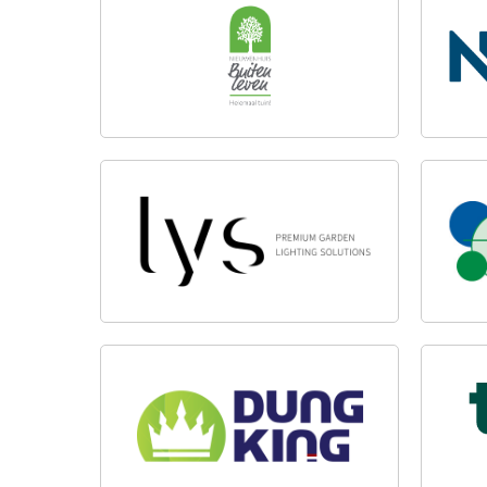
NIEUWENHUIS BUITENLEVEN
NKI 
LYSLIGHT
VAN
GRO
DUNGKING
TUIN