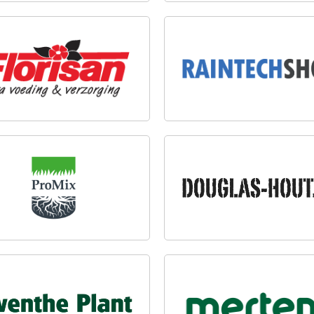
ISAN B.V.
RAINTECHSHOP.NL
MIX
DOUGLAS-HOUT.NL
THE PLANT BV
MERTENS BV