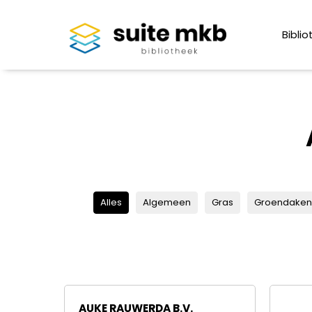
Biblio
Alles
Algemeen
Gras
Groendaken
AUKE RAUWERDA B.V.
TUIN