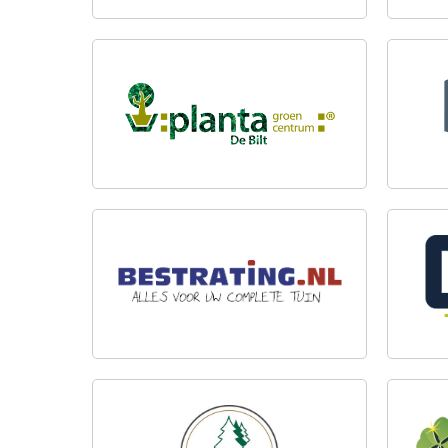
PLANTA GROENCENTRUM BV.
TEBI
BEST
B.V.
BESTRATING.NL
ROM
HANDELSKWEKERIJ DE
TUIN
BUURTE B.V.