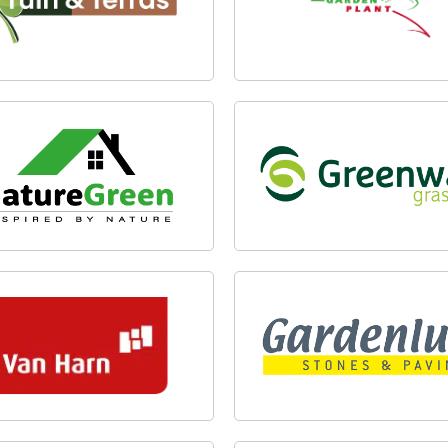
UREGREEN
GREENWAY GRASS
HARN SIERBESTRATING
GARDENLUX