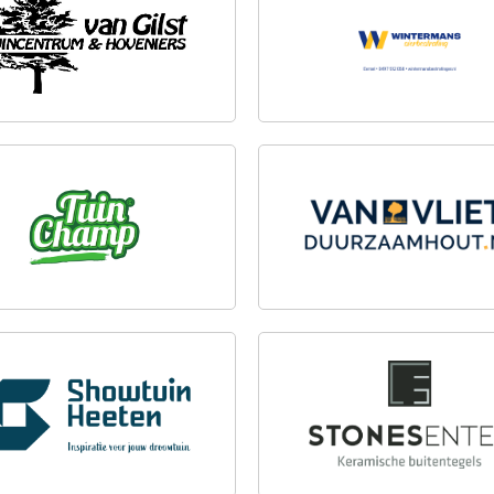
SIERBESTRATING
NCHAMP
VAN VLIET DUURZAAMH
TUIN HEETEN
STONESENTER