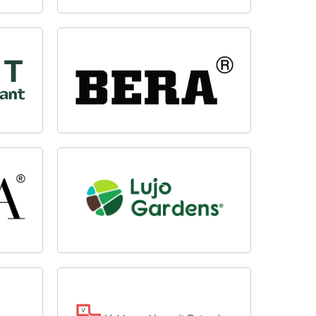
BERA BV
LUJOGARDENS
VELDMAN HASSELT BETON
B.V.