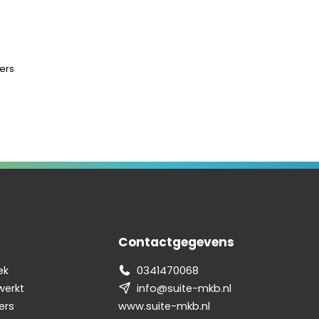
ers
Contactgegevens
ek
0341470068
werkt
info@suite-mkb.nl
ers
www.suite-mkb.nl