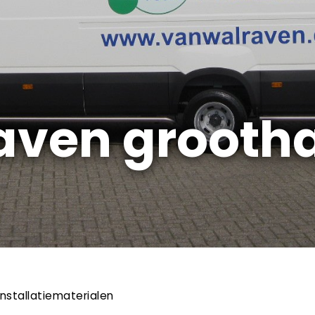
aven grooth
installatiematerialen