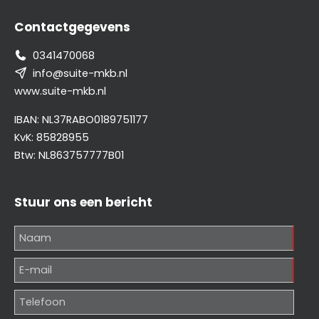
Contactgegevens
0341470068
info@suite-mkb.nl
www.suite-mkb.nl
IBAN: NL37RABO0189751177
KvK: 85828955
Btw: NL863757777B01
Stuur ons een bericht