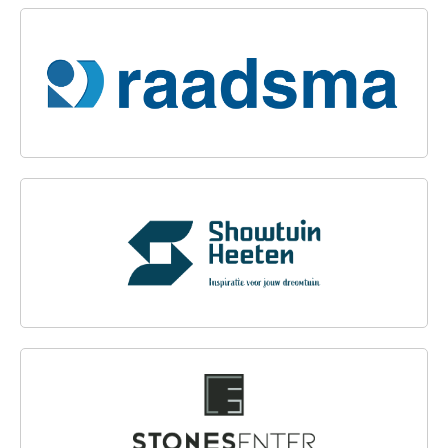
IJZERHANDEL J.M. RAADSMA DOKKUM B.V.
SHOWTUIN HEETEN
STONESENTER