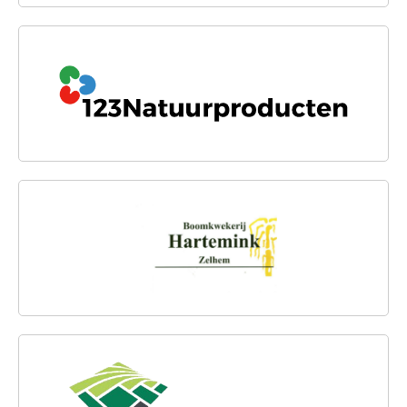
123NATUURPRODUCTEN.NL
BOOMKWEKERIJ HARTEMINK
VAN DEN HOORN SIERBESTRATING &
GRASZODEN