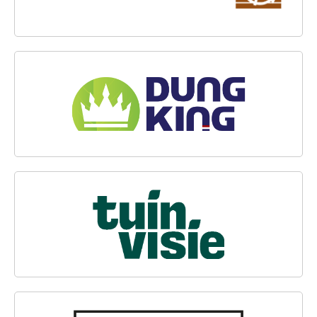
DUNGKING
TUINVISIE
WOCA NEDERLAND