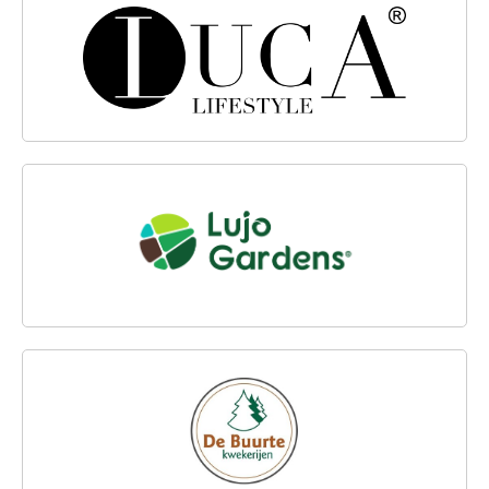
LUCA LIFESTYLE
LUJOGARDENS
HANDELSKWEKERIJ DE BUURTE B.V.