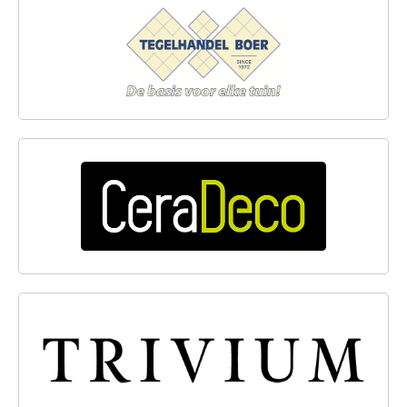
TEGELHANDEL BOER
CERADECO
TRIVIUM CERAMICS B.V.