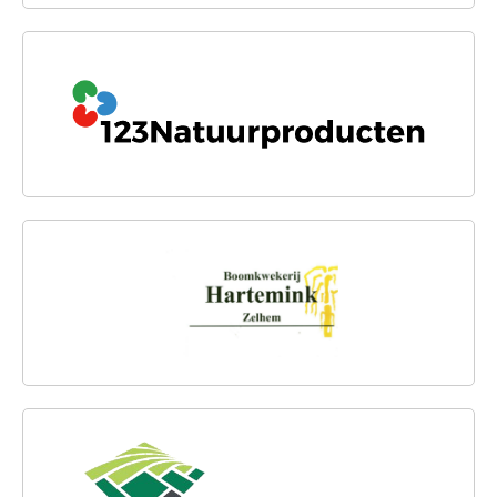
123NATUURPRODUCTEN.NL
BOOMKWEKERIJ HARTEMINK
VAN DEN HOORN SIERBESTRATING &
GRASZODEN