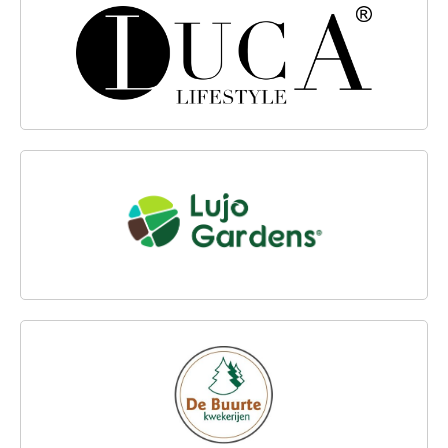
LUCA LIFESTYLE
LUJOGARDENS
HANDELSKWEKERIJ DE BUURTE B.V.