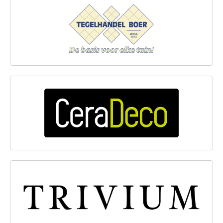
TEGELHANDEL BOER
CERADECO
TRIVIUM CERAMICS B.V.