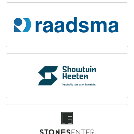
IJZERHANDEL J.M. RAADSMA DOKKUM B.V.
SHOWTUIN HEETEN
STONESENTER