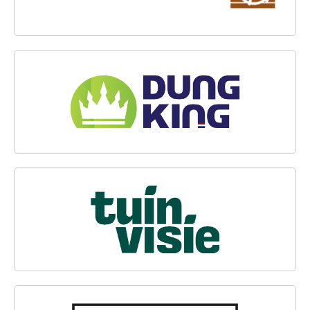
DUNGKING
TUINVISIE
WOCA NEDERLAND