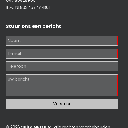
KvK: 85828955
Btw: NL863757777B01
Stuur ons een bericht
© 2026
Suite MKB B.V.
, alle rechten voorbehouden