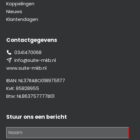
Koppelingen
Nieuws
Klantendagen
Contactgegevens
0341470068
info@suite-mkb.nl
www.suite-mkb.nl
IBAN: NL37RABO0189751177
KvK: 85828955
Btw: NL863757777B01
Stuur ons een bericht