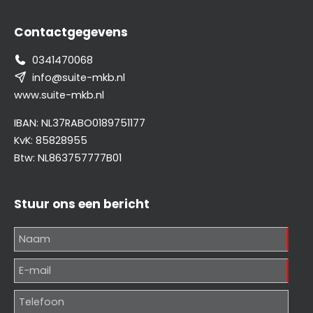
Contactgegevens
0341470068
info@suite-mkb.nl
www.suite-mkb.nl
IBAN: NL37RABO0189751177
KvK: 85828955
Btw: NL863757777B01
Stuur ons een bericht