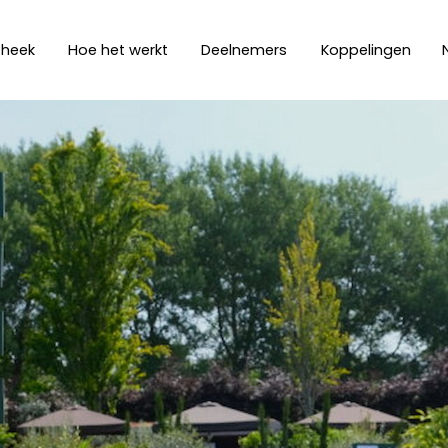
theek
Hoe het werkt
Deelnemers
Koppelingen
Klantendagen