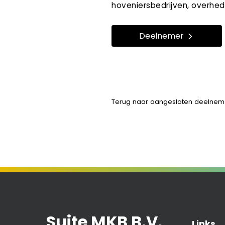
hoveniersbedrijven, overhede
Deelnemer
Terug naar aangesloten deelnem
Suite MKB B.V.
Links