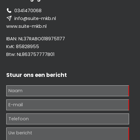
0341470068
info@suite-mkb.nl
www.suite-mkb.nl
IBAN: NL37RABO0189751177
KvK: 85828955
Btw: NL863757777B01
Stuur ons een bericht