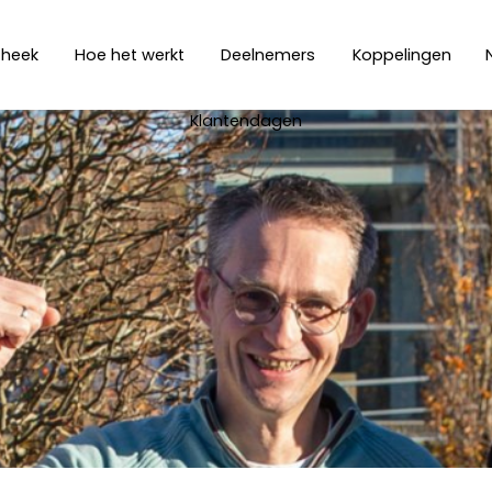
theek
Hoe het werkt
Deelnemers
Koppelingen
Klantendagen