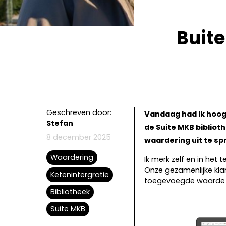
Buite
Geschreven door:
Vandaag had ik hoog
Stefan
de Suite MKB biblio
8 december 2025
waardering uit te sp
Waardering
Ik merk zelf en in het
Onze gezamenlijke kl
Ketenintergratie
toegevoegde waarde b
Bibliotheek
Suite MKB