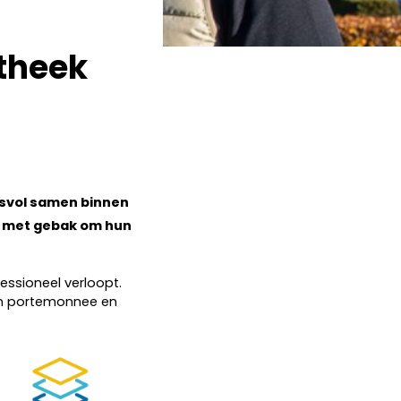
otheek
esvol samen binnen
gs met gebak om hun
essioneel verloopt.
en portemonnee en