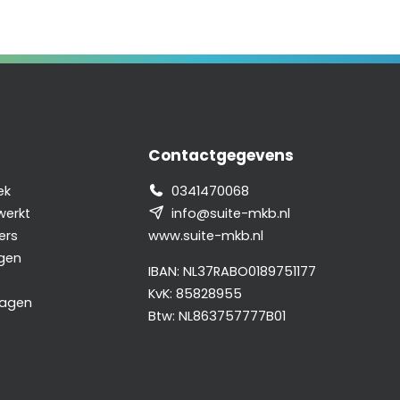
Contactgegevens
ek
0341470068
werkt
info@suite-mkb.nl
ers
www.suite-mkb.nl
gen
IBAN: NL37RABO0189751177
KvK: 85828955
dagen
Btw: NL863757777B01